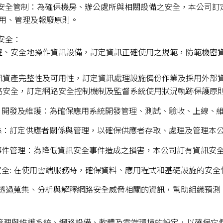
境安全管制：為確保機房、辦公處所與相關設備之安全，本公司
用、管理及報廢原則。
安全：
保正確、安全地操作資訊設備，訂定資訊正確使用之規範，防範機
保資訊資產完整性及可用性，訂定資訊處理設施備份作業及採用外部
護網路安全，訂定網路安全控制機制及監督系統使用狀況軌跡保護原
取、開發及維護：為確保應用系統開發管理、測試、驗收、上線、
關係：訂定供應者關係與管理，以確保供應者存取、處理及管理本
全事件管理：為降低資訊安全事件造成之損害，本公司訂有資訊安
用安全: 在使用雲端服務時，確保資料、應用程式和基礎設施的安
資: 透過蒐集、分析與解釋網路安全威脅相關的資訊，幫助組織預
理:管理與維護系統、網路設備、軟體及雲端環境的設定，以確保