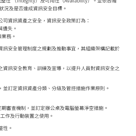
（Integrity）及可用性（Availability）。並依各階
狀況及是否達成資訊安全目標。
本公司資訊資產之安全，資訊安全政策訂為：
與遺失。
項業務。
籌資訊安全管理制度之規劃及推動事宜，其組織架構記載於
當之資訊安全教育、訓練及宣導，以提升人員對資訊安全之
冊，並訂定資訊資產分類、分級及管控措施作業原則。
及定期審查機制，並訂定辦公桌及電腦螢幕淨空措施。
距工作及行動裝置之使用。
整性。