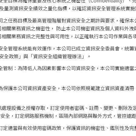
全目標為確保重要及核心系統之機密性（Confidentiality）、完整性 
及量測資訊安全績效之量化指標，以確認資訊安全管理系統實施
公司之任務目標及最高管理階層對資訊安全之期許與要求，確保
本公司相關業務資訊之機密性， 防止本公司機密資訊及個人資料外洩
本公司相關業務資訊之完整性與可用性，以正確執行本公司作業與各
訊安全管理系統能有效運作，本公司已成立資訊安全委員會，統
安全政策」與「資訊安全組織管理辦法」。
安全管制：為降低人為因素影響本公司資訊安全，本公司實施適
：為保護本公司資訊資產安全，本公司依照規範建立資訊資產清
保資訊處理設備之授權存取，訂定使用者密碼、註冊、變更、刪除
網路安全，訂定網路服務機制，區隔內部網路與聯外方式，管控遠
：訂定適當與有效使用密碼政策，保護資訊的機密性、鑑別性及完