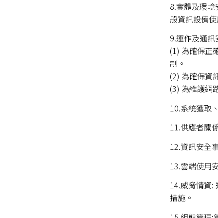
8.實體及環
般資訊設備使
9.運作及通訊
(1) 為確
制。
(2) 為確
(3) 為維
10.系統獲
11.供應者
12.資訊安
13.雲端使
14.威脅情
措施。
15.組態管