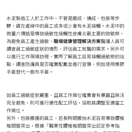
水泥製造工人於工作中，不管是磨成、燒成、包裝等步
驟，處在產線中的員工或多或少會有水泥接觸。水泥中的
微量六價鉻是導致過敏性接觸性皮膚炎最主要的致敏原，
為避免員工產生過敏，
職場健康管理解決方案
醫護人員可
調查員工過敏症狀的情形，評估員工就醫的需求。另外可
以進行工作現場訪視，實際了解員工容易接觸過敏原的站
點，調查防護具是否確實配戴並進行宣導，例如使用橡膠
手套替代一般布手套。
如員工過敏症狀嚴重、且其工作崗位確實會有暴露且無法
完全避免，則可進行適性配工評估，協助其調整至適當工
作崗位。
另外，包裝搬運的員工，若長時間搬抬水泥容易導致腰椎
椎間盤突出，根據「職業性腰椎椎間盤突出認定參考指