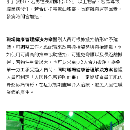
引」(註3)，若男性長期搬抬20公斤以上物品，容易導致
職業病發生，若合併扭轉彎曲腰部、長距離搬運等因素，
發病時間會加速。
職場健康管理解決方案
醫護人員可根據搬抬情形給予建
議，可調整工作地點配置來改善搬抬姿勢與搬抬距離，例
如使用可調高的推車協助搬抬，可避免彎腰以及長距離搬
運；若物件重量過大，也可要求至少2人合力搬運，避免
單一勞工承受過大負荷。同時
職場健康管理解決方案
醫護
人員可制定「人因性危害預防計畫」，定期調查員工肌肉
骨骼疼痛情形，在症狀初期盡早介入治療，避免人因性職
業病的產生。