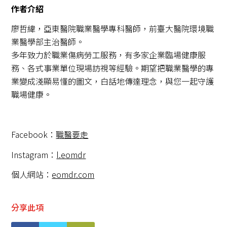
作者介紹
廖哲緯，亞東醫院職業醫學專科醫師，前臺大醫院環境職
業醫學部主治醫師。
多年致力於職業傷病勞工服務，有多家企業臨場健康服
務、各式事業單位現場訪視等經驗。期望把職業醫學的專
業變成淺顯易懂的圖文，白話地傳達理念，與您一起守護
職場健康。
Facebook：
職醫要走
Instagram：
l.eomdr
個人網站：
eomdr.com
分享此項