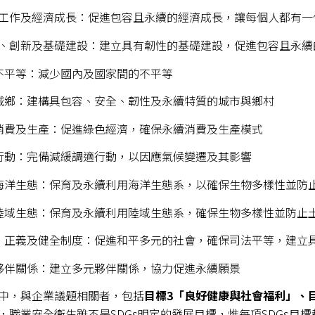
適的工作及經濟成長
：促進包容且永續的經濟成長，讓每個人都有一
業化、創新及基礎建設
：建立具有韌性的基礎建設，促進包容且永續
少不平等
：減少國內及國家間的不平等
城鄉
：建構具包容、安全、韌性及永續特質的城市與鄉村
任消費及生產
：促進綠色經濟，確保永續消費及生產模式
行動
：完備減緩調適行動，以因應氣候變遷及其影響
育海洋生態
：保育及永續利用海洋生態系，以確保生物多樣性並防
育陸域生態
：保育及永續利用陸域生態系，確保生物多樣性並防止
和平、正義及健全制度
：促進和平多元的社會，確保司法平等，建立
元夥伴關係
：建立多元夥伴關係，協力促進永續願景
中，與企業議題相關者，包括
目標
3
「良好健康與社會福利」、
，職業安全衛生雖不是SDGs明定的發展目標，惟每項SDGs