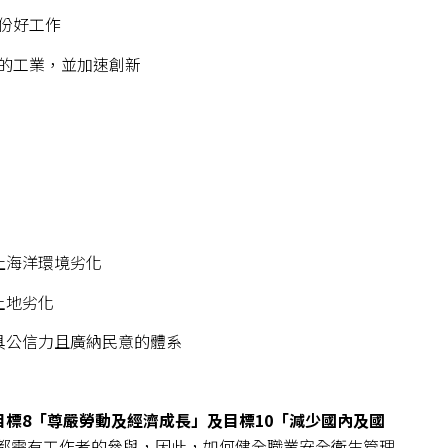
份好工作
的工業，並加速創新
止海洋環境劣化
土地劣化
具公信力且廣納民意的體系
目標
8
「尊嚴勞動及經濟成長」及目標
10
「減少國內及國
目標都需有工作者的參與，因此，如何健全職業安全衛生管理