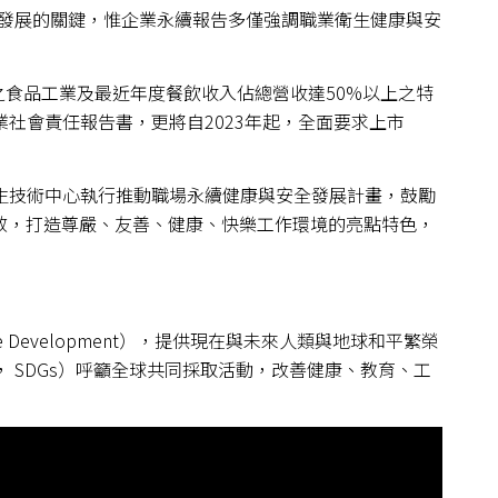
發展的關鍵，惟企業永續報告多僅強調職業衛生健康與安
之食品工業及最近年度餐飲收入佔總營收達50%以上之特
社會責任報告書，更將自2023年起，全面要求上市
衛生技術中心執行推動職場永續健康與安全發展計畫，鼓勵
效，打造尊嚴、友善、健康、快樂工作環境的亮點特色，
inable Development），提供現在與未來人類與地球和平繁榮
Goals， SDGs）呼籲全球共同採取活動，改善健康、教育、工