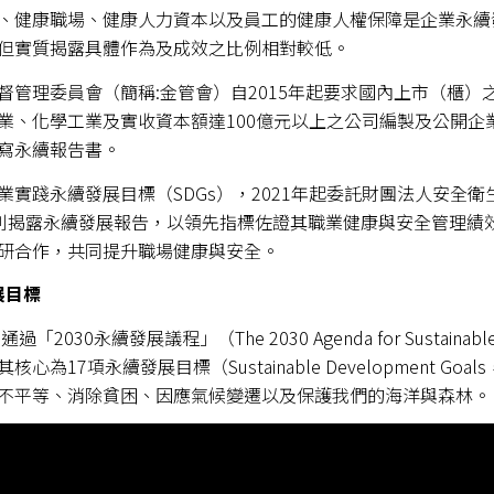
、健康職場、健康人力資本以及員工的健康人權保障是企業永續
但實質揭露具體作為及成效之比例相對較低。
督管理委員會（簡稱:金管會）自2015年起要求國內上市（櫃）
業、化學工業及實收資本額達100億元以上之公司編製及公開企業
寫永續報告書。
業實踐永續發展目標（SDGs），2021年起委託財團法人安全
準則揭露永續發展報告，以領先指標佐證其職業健康與安全管理績
研合作，共同提升職場健康與安全。
展目標
通過「2030永續發展議程」（The 2030 Agenda for Susta
心為17項永續發展目標（Sustainable Development 
不平等、消除貧困、因應氣候變遷以及保護我們的海洋與森林。