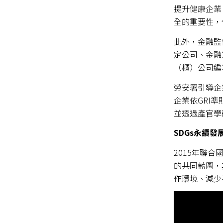
提升健康企業
全的重要性，
此外，金融監
定公司、金融
（櫃）公司編
勞安署引導企
企業依GRI
並透過產官學
SDGs
永續發
2015年聯合國
的共同藍圖，其核
作環境、減少