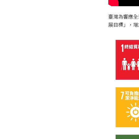
臺灣為響應全
展目標」
，增